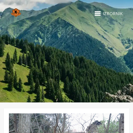
IZBORNIK