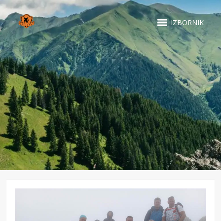
IZBORNIK