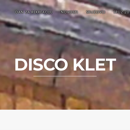
DAN ZA REKREACIJU
NOVOSTI
SRUZOVCI
SRUZ 20
DISCO KLET