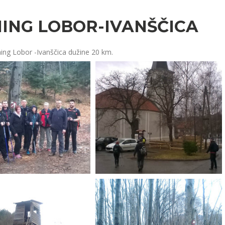
ING LOBOR-IVANŠČICA
ening Lobor -Ivanščica dužine 20 km.