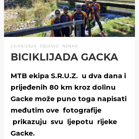
26/09/2024
OBJAVIO
NENAD
BICIKLIJADA GACKA
MTB ekipa S.R.U.Z. u dva dana i
prijeđenih 80 km kroz dolinu
Gacke može puno toga napisati
međutim ove fotografije
prikazuju svu ljepotu rijeke
Gacke.