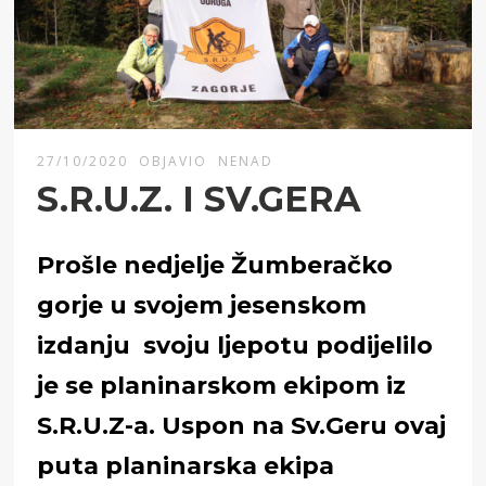
27/10/2020
OBJAVIO
NENAD
S.R.U.Z. I SV.GERA
Prošle nedjelje Žumberačko
gorje u svojem jesenskom
izdanju svoju ljepotu podijelilo
je se planinarskom ekipom iz
S.R.U.Z-a. Uspon na Sv.Geru ovaj
puta planinarska ekipa