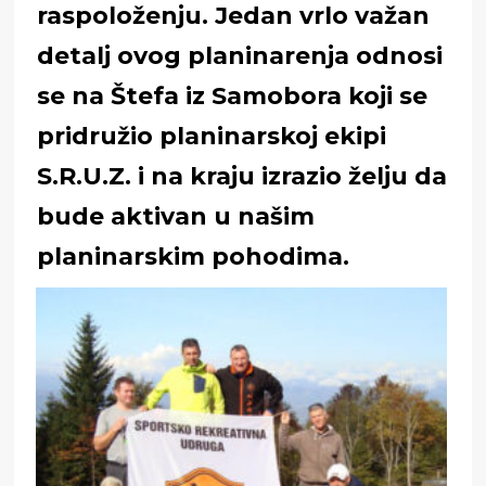
raspoloženju. Jedan vrlo važan
detalj ovog planinarenja odnosi
se na Štefa iz Samobora koji se
pridružio planinarskoj ekipi
S.R.U.Z. i na kraju izrazio želju da
bude aktivan u našim
planinarskim pohodima.