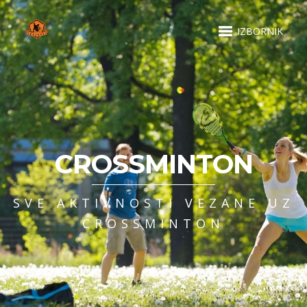
IZBORNIK
CROSSMINTON
SVE AKTIVNOSTI VEZANE UZ
CROSSMINTON