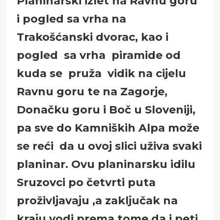
Planinarski izlet na Ravnu goru
i pogled sa vrha na
Trakošćanski dvorac, kao i
pogled sa vrha piramide od
kuda se pruža vidik na cijelu
Ravnu goru te na Zagorje,
Donačku goru i Boč u Sloveniji,
pa sve do Kamniških Alpa može
se reći da u ovoj slici uživa svaki
planinar. Ovu planinarsku idilu
Sruzovci po četvrti puta
proživljavaju ,a zaključak na
kraju vodi prema tome da i peti