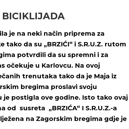
BICIKLIJADA
ila je na neki način priprema za
ke tako da su „BRZIĆI“ i S.R.U.Z. rutom
ma potvrdili da su spremni i za
as očekuje u Karlovcu. Na ovoj
svečanih trenutaka tako da je Maja iz
orskim bregima proslavi svoju
je postigla ove godine. Isto tako ovaj
a od susreta „BRZIĆA“ I S.R.U.Z.-a
bilježena na Zagorskim bregima gdje je