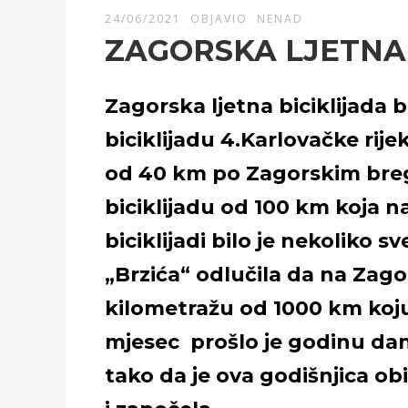
24/06/2021
OBJAVIO
NENAD
ZAGORSKA LJETNA 
Zagorska ljetna biciklijada b
biciklijadu 4.Karlovačke rije
od 40 km po Zagorskim bregi
biciklijadu od 100 km koja n
biciklijadi bilo je nekoliko 
„Brzića“ odlučila da na Zag
kilometražu od 1000 km koju 
mjesec prošlo je godinu dan
tako da je ova godišnjica o