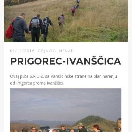
01/11/2016
OBJAVIO
NENAD
PRIGOREC-IVANŠČICA
Ovaj puta S.R.U.Z. sa Varaždinske strane na planinarenju
od Prigorca prema Ivanščici.