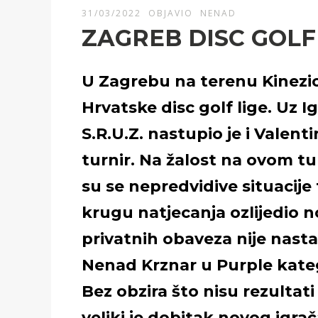
31/03/2022
OBJAVIO
NENAD
ZAGREB DISC GOLF
U Zagrebu na terenu Kinezi
Hrvatske disc golf lige. Uz 
S.R.U.Z. nastupio je i Valent
turnir. Na žalost na ovom tu
su se nepredvidive situacije
krugu natjecanja ozlijedio 
privatnih obaveza nije nast
Nenad Krznar u Purple katego
Bez obzira što nisu rezultat
veliki je dobitak novog igra