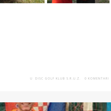
U
DISC GOLF KLUB S.R.U.Z.
0
KOMENTARI