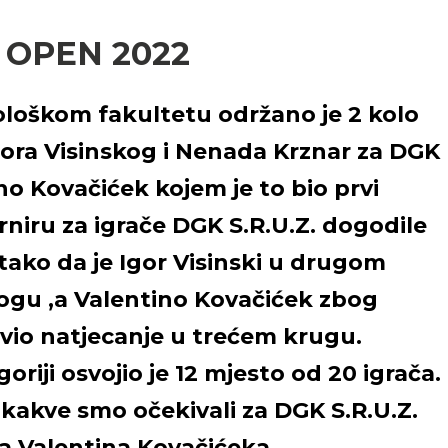
 OPEN 2022
ološkom fakultetu održano je 2 kolo
Igora Visinskog i Nenada Krznar za DGK
ino Kovačićek kojem je to bio prvi
rniru za igrače DGK S.R.U.Z. dogodile
 tako da je Igor Visinski u drugom
nogu ,a Valentino Kovačićek zbog
avio natjecanje u trećem krugu.
riji osvojio je 12 mjesto od 20 igrača.
i kakve smo očekivali za DGK S.R.U.Z.
ča Valentina Kovačićeka.