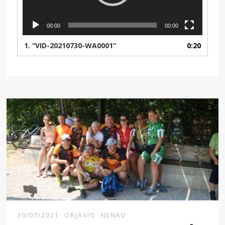
00:00
00:00
1.
“VID-20210730-WA0001”
0:20
30/07/2021
OBJAVIO
NENAD