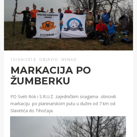
15/04/2018
OBJAVIO
NENAD
MARKACIJA PO
ŽUMBERKU
PD Sveti Rok i S.R.U.Z. zajedničkim snagama obnovili
markaciju po planinarskom putu u dužini od 7 km od
Slavetića do Tihočaja.