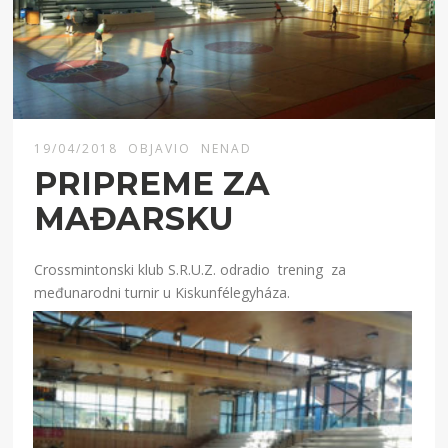
19/04/2018
OBJAVIO
NENAD
PRIPREME ZA
MAĐARSKU
Crossmintonski klub S.R.U.Z. odradio trening za
međunarodni turnir u Kiskunfélegyháza.