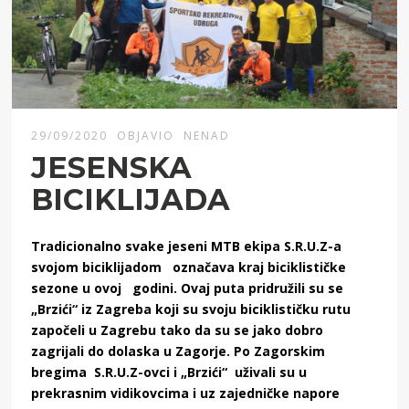
29/09/2020
OBJAVIO
NENAD
JESENSKA
BICIKLIJADA
Tradicionalno svake jeseni MTB ekipa S.R.U.Z-a
svojom biciklijadom označava kraj biciklističke
sezone u ovoj godini. Ovaj puta pridružili su se
„Brzići“ iz Zagreba koji su svoju biciklističku rutu
započeli u Zagrebu tako da su se jako dobro
zagrijali do dolaska u Zagorje. Po Zagorskim
bregima S.R.U.Z-ovci i „Brzići“ uživali su u
prekrasnim vidikovcima i uz zajedničke napore