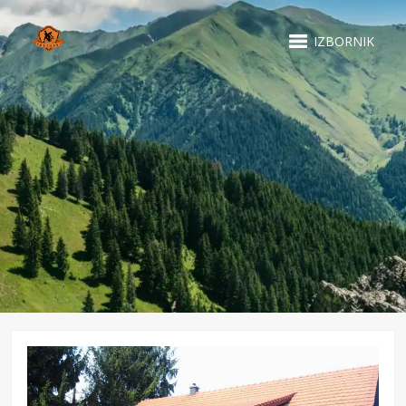
IZBORNIK