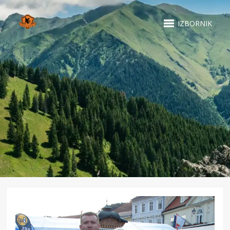
IZBORNIK