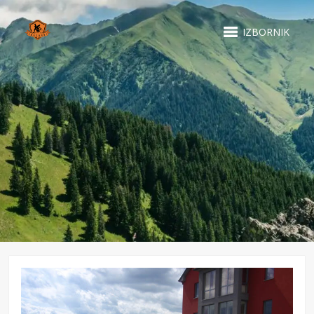
IZBORNIK