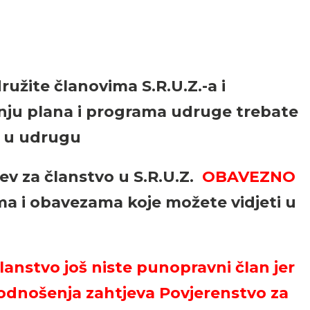
ružite članovima S.R.U.Z.-a i
nju plana i programa udruge trebate
o u udrugu
ev za članstvo u S.R.U.Z.
OBAVEZNO
a i obavezama koje možete vidjeti u
.
anstvo još niste punopravni član jer
odnošenja zahtjeva Povjerenstvo za