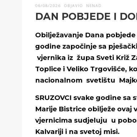
06/08/2026
OBJAVIO
NENAD
DAN POBJEDE I D
Obilježavanje Dana pobjede
godine započinje sa pješačk
vjernika iz župa Sveti Križ 
Toplice i Veliko Trgovišće, 
nacionalnom svetištu Majke 
SRUZOVCI svake godine sa s
Marije Bistrice obilježe ovaj
vjernicima sudjeluju u pobo
Kalvariji i na svetoj misi.