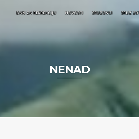
DAN ZA REKREACIJU
NOVOSTI
SRUZOVCI
SRUZ 20
NENAD