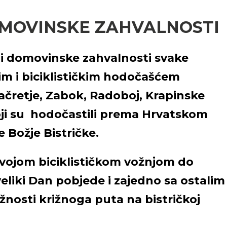
OMOVINSKE ZAHVALNOSTI
 i domovinske zahvalnosti svake
im i biciklističkim hodočašćem
Začretje, Zabok, Radoboj, Krapinske
koji su hodočastili prema Hrvatskom
Božje Bistričke.
vojom biciklističkom vožnjom do
 veliki Dan pobjede i zajedno sa ostalim
žnosti križnoga puta na bistričkoj