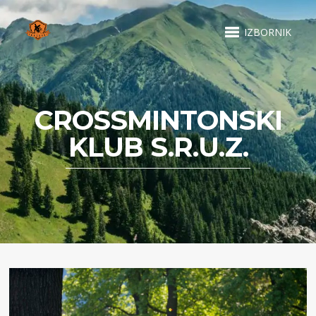
IZBORNIK
CROSSMINTONSKI
KLUB S.R.U.Z.