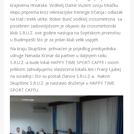
krajevima Hrvatske. Voditelj Damir Vuzem svoju trkačku
ekipu priprema kroz rekreacijske treninge trčanja i odlazak
na trail i trekk utrke. Rober Burić voditelj crossmintona sa
posebnim zadovoljstvom je objavio da crossmintonski
klub S.R.U.Z. ove godine nastupa na Svjetskom prvenstvu
u Budimpešti što je za jedan klub velik uspjeh.
Na kraju Skupštine prihvaćen je prijedlog predsjednika
udruge Nenada Krznar da partner u daljnjem radu
S.R.U.Z.-a bude lokal HAPPY TIME SPORT CAFFE i ovom
prilikom zahvaljujemo vlasnicima lokala Ani i Franji Ljubej
na suradnji i što su postali članovi S.R.U.Z-a. Nakon
Skupštine S.R.U.Z. je nastavio druženje u HAPPY TIME
SPORT CAFFU.