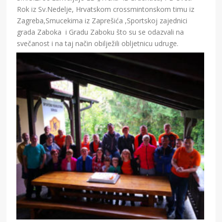
Rok iz Sv.Nedelje, Hrvatskom crossmintonskom timu iz
Zagreba,Smucekima iz Zaprešića ,Sportskoj zajednici
grada Zaboka i Gradu Zaboku što su se odazvali na
svečanost i na taj način obilježili obljetnicu udruge.