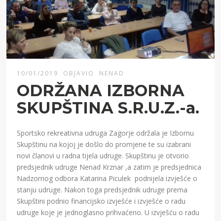
10/01/2019
OBJAVIO
NENAD
ODRŽANA IZBORNA
SKUPŠTINA S.R.U.Z.-a.
Sportsko rekreativna udruga Zagorje održala je Izbornu
Skupštinu na kojoj je došlo do promjene te su izabrani
novi članovi u radna tijela udruge. Skupštinu je otvorio
predsjednik udruge Nenad Krznar ,a zatim je predsjednica
Nadzornog odbora Katarina Piculek podnijela izvješće o
stanju udruge. Nakon toga predsjednik udruge prema
Skupštini podnio financijsko izvješće i izvješće o radu
udruge koje je jednoglasno prihvaćeno. U izvješću o radu