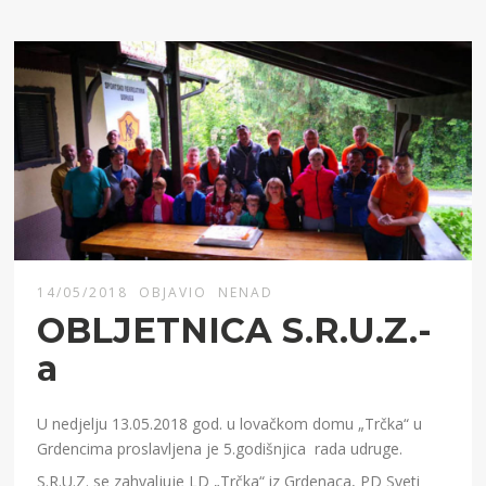
14/05/2018
OBJAVIO
NENAD
OBLJETNICA S.R.U.Z.-
a
U nedjelju 13.05.2018 god. u lovačkom domu „Trčka“ u
Grdencima proslavljena je 5.godišnjica rada udruge.
S.R.U.Z. se zahvaljuje LD „Trčka“ iz Grdenaca, PD Sveti