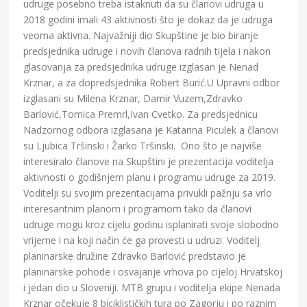
udruge posebno treba istaknuti da su članovi udruga u
2018 godini imali 43 aktivnosti što je dokaz da je udruga
veoma aktivna. Najvažniji dio Skupštine je bio biranje
predsjednika udruge i novih članova radnih tijela i nakon
glasovanja za predsjednika udruge izglasan je Nenad
Krznar, a za dopredsjednika Robert Burić.U Upravni odbor
izglasani su Milena Krznar, Damir Vuzem,Zdravko
Barlović,Tomica Premrl,Ivan Cvetko. Za predsjednicu
Nadzornog odbora izglasana je Katarina Piculek a članovi
su Ljubica Tršinski i Žarko Tršinski. Ono što je najviše
interesiralo članove na Skupštini je prezentacija voditelja
aktivnosti o godišnjem planu i programu udruge za 2019.
Voditelji su svojim prezentacijama privukli pažnju sa vrlo
interesantnim planom i programom tako da članovi
udruge mogu kroz cijelu godinu isplanirati svoje slobodno
vrijeme i na koji način će ga provesti u udruzi. Voditelj
planinarske družine Zdravko Barlović predstavio je
planinarske pohode i osvajanje vrhova po cijeloj Hrvatskoj
i jedan dio u Sloveniji. MTB grupu i voditelja ekipe Nenada
Krznar očekuje 8 biciklističkih tura po Zagorju i po raznim