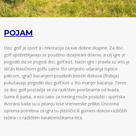
POJAM
Disc golf je sport a i rekreacija za sve dobne skupine. Za disc
golf upotrebljavaju se posebno dizajnirani diskovi, a cilj igre je
pogoditi da se pogodi disc golf koš. Način igre i pravila su vrlo je
sličan klasičnom golfu samo što umjesto udaranja loptice
palicom, igrači bacanjem posebnih letećih diskova (frizbija)
pokušavaju pogoditi disc golf koš u što manjer bacanja. Teren
za disc golf postavlja se na različitim površinama od livada,
šume ili parka, a isto tako za trening može poslužiti i sportska
dvorana kada su u pitanju loše vremenske prilike. Osnovna
oprema potrebna za igru su plastični ili gumeni diskovi različitih
težina i s različitim karakteristikama leta.