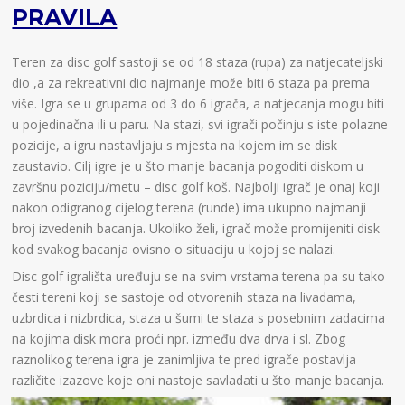
PRAVILA
Teren za disc golf sastoji se od 18 staza (rupa) za natjecateljski
dio ,a za rekreativni dio najmanje može biti 6 staza pa prema
više. Igra se u grupama od 3 do 6 igrača, a natjecanja mogu biti
u pojedinačna ili u paru. Na stazi, svi igrači počinju s iste polazne
pozicije, a igru nastavljaju s mjesta na kojem im se disk
zaustavio. Cilj igre je u što manje bacanja pogoditi diskom u
završnu poziciju/metu – disc golf koš. Najbolji igrač je onaj koji
nakon odigranog cijelog terena (runde) ima ukupno najmanji
broj izvedenih bacanja. Ukoliko želi, igrač može promijeniti disk
kod svakog bacanja ovisno o situaciju u kojoj se nalazi.
Disc golf igrališta uređuju se na svim vrstama terena pa su tako
česti tereni koji se sastoje od otvorenih staza na livadama,
uzbrdica i nizbrdica, staza u šumi te staza s posebnim zadacima
na kojima disk mora proći npr. između dva drva i sl. Zbog
raznolikog terena igra je zanimljiva te pred igrače postavlja
različite izazove koje oni nastoje savladati u što manje bacanja.