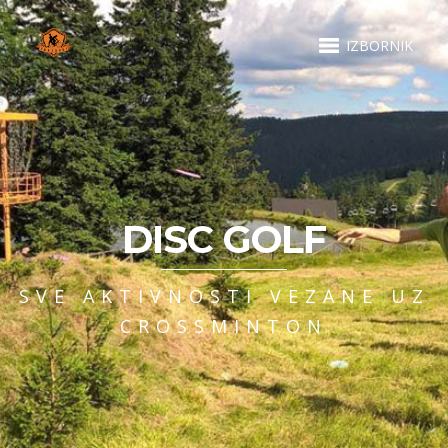
IZBORNIK
DISC GOLF
SVE AKTIVNOSTI VEZANE UZ
CROSSMINTON