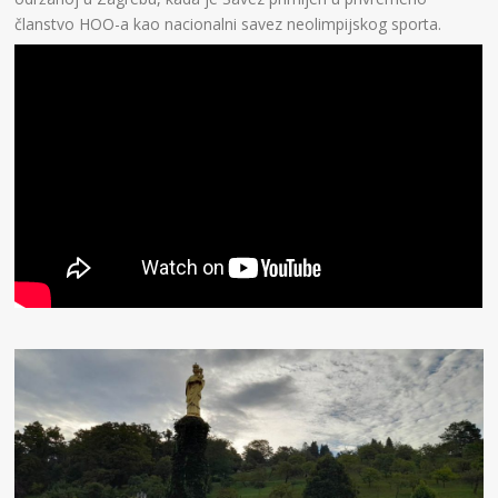
članstvo HOO-a kao nacionalni savez neolimpijskog sporta.