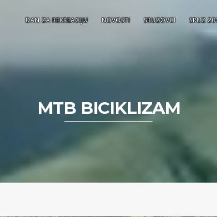
DAN ZA REKREACIJU
NOVOSTI
SRUZOVCI
SRUZ 20
MTB BICIKLIZAM