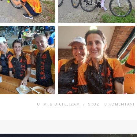
U
MTB BICIKLIZAM
/
SRUZ
0
KOMENTARI