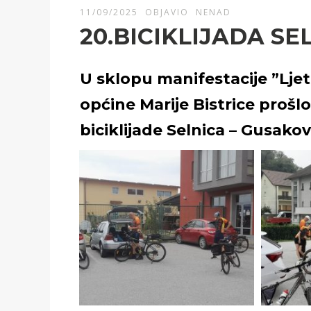
11/09/2025
OBJAVIO
NENAD
20.BICIKLIJADA S
U sklopu manifestacije ”Ljeto
općine Marije Bistrice prošl
biciklijade Selnica – Gusako