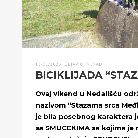
18/05/2026
OBJAVIO
NENAD
BICIKLIJADA “ST
Ovaj vikend u Nedališću održ
nazivom “Stazama srca Međi
je bila posebnog karaktera 
sa SMUCEKIMA sa kojima je 