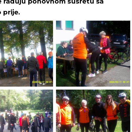
e raduju ponovnom susretu sa
prije.