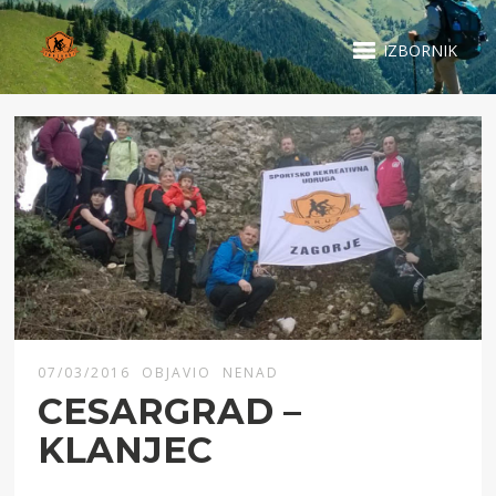
IZBORNIK
07/03/2016
OBJAVIO
NENAD
CESARGRAD –
KLANJEC