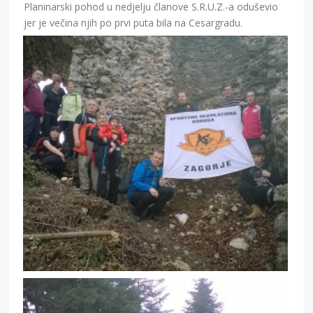
Planinarski pohod u nedjelju članove S.R.U.Z.-a oduševio
jer je večina njih po prvi puta bila na Cesargradu.