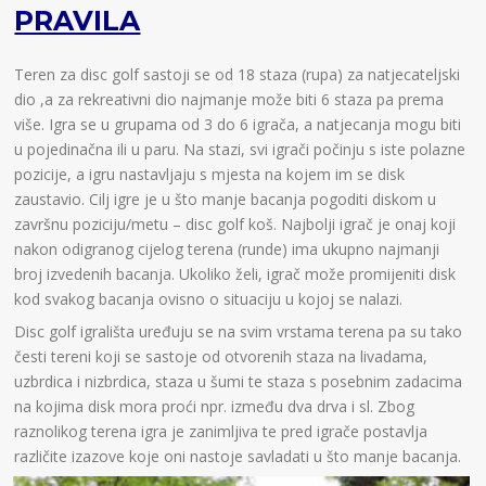
PRAVILA
Teren za disc golf sastoji se od 18 staza (rupa) za natjecateljski
dio ,a za rekreativni dio najmanje može biti 6 staza pa prema
više. Igra se u grupama od 3 do 6 igrača, a natjecanja mogu biti
u pojedinačna ili u paru. Na stazi, svi igrači počinju s iste polazne
pozicije, a igru nastavljaju s mjesta na kojem im se disk
zaustavio. Cilj igre je u što manje bacanja pogoditi diskom u
završnu poziciju/metu – disc golf koš. Najbolji igrač je onaj koji
nakon odigranog cijelog terena (runde) ima ukupno najmanji
broj izvedenih bacanja. Ukoliko želi, igrač može promijeniti disk
kod svakog bacanja ovisno o situaciju u kojoj se nalazi.
Disc golf igrališta uređuju se na svim vrstama terena pa su tako
česti tereni koji se sastoje od otvorenih staza na livadama,
uzbrdica i nizbrdica, staza u šumi te staza s posebnim zadacima
na kojima disk mora proći npr. između dva drva i sl. Zbog
raznolikog terena igra je zanimljiva te pred igrače postavlja
različite izazove koje oni nastoje savladati u što manje bacanja.