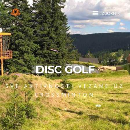
IZBORNIK
DISC GOLF
SVE AKTIVNOSTI VEZANE UZ
CROSSMINTON