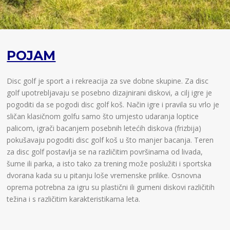
POJAM
Disc golf je sport a i rekreacija za sve dobne skupine. Za disc
golf upotrebljavaju se posebno dizajnirani diskovi, a cilj igre je
pogoditi da se pogodi disc golf koš. Način igre i pravila su vrlo je
sličan klasičnom golfu samo što umjesto udaranja loptice
palicom, igrači bacanjem posebnih letećih diskova (frizbija)
pokušavaju pogoditi disc golf koš u što manjer bacanja. Teren
za disc golf postavlja se na različitim površinama od livada,
šume ili parka, a isto tako za trening može poslužiti i sportska
dvorana kada su u pitanju loše vremenske prilike. Osnovna
oprema potrebna za igru su plastični ili gumeni diskovi različitih
težina i s različitim karakteristikama leta.