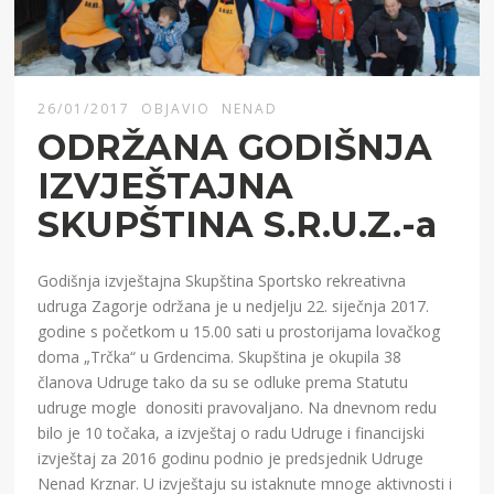
26/01/2017
OBJAVIO
NENAD
ODRŽANA GODIŠNJA
IZVJEŠTAJNA
SKUPŠTINA S.R.U.Z.-a
Godišnja izvještajna Skupština Sportsko rekreativna
udruga Zagorje održana je u nedjelju 22. siječnja 2017.
godine s početkom u 15.00 sati u prostorijama lovačkog
doma „Trčka“ u Grdencima. Skupština je okupila 38
članova Udruge tako da su se odluke prema Statutu
udruge mogle donositi pravovaljano. Na dnevnom redu
bilo je 10 točaka, a izvještaj o radu Udruge i financijski
izvještaj za 2016 godinu podnio je predsjednik Udruge
Nenad Krznar. U izvještaju su istaknute mnoge aktivnosti i