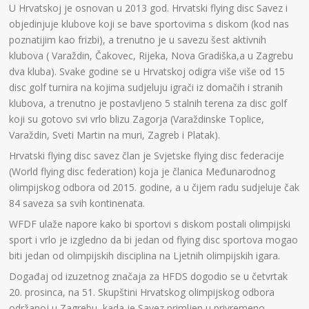
U Hrvatskoj je osnovan u 2013 god. Hrvatski flying disc Savez i
objedinjuje klubove koji se bave sportovima s diskom (kod nas
poznatijim kao frizbi), a trenutno je u savezu šest aktivnih
klubova ( Varaždin, Čakovec, Rijeka, Nova Gradiška,a u Zagrebu
dva kluba). Svake godine se u Hrvatskoj odigra više više od 15
disc golf turnira na kojima sudjeluju igrači iz domačih i stranih
klubova, a trenutno je postavljeno 5 stalnih terena za disc golf
koji su gotovo svi vrlo blizu Zagorja (Varaždinske Toplice,
Varaždin, Sveti Martin na muri, Zagreb i Platak).
Hrvatski flying disc savez član je Svjetske flying disc federacije
(World flying disc federation) koja je članica Međunarodnog
olimpijskog odbora od 2015. godine, a u čijem radu sudjeluje čak
84 saveza sa svih kontinenata.
WFDF ulaže napore kako bi sportovi s diskom postali olimpijski
sport i vrlo je izgledno da bi jedan od flying disc sportova mogao
biti jedan od olimpijskih disciplina na Ljetnih olimpijskih igara.
Događaj od izuzetnog značaja za HFDS dogodio se u četvrtak
20. prosinca, na 51. Skupštini Hrvatskog olimpijskog odbora
održanoj u Zagrebu, kada je Savez primljen u privremeno