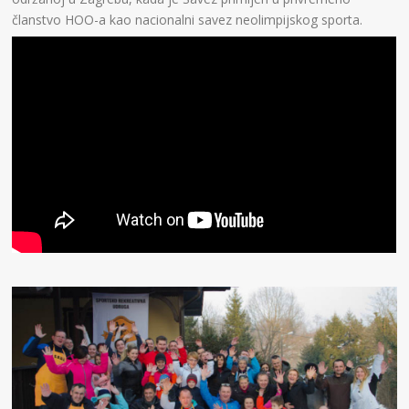
članstvo HOO-a kao nacionalni savez neolimpijskog sporta.