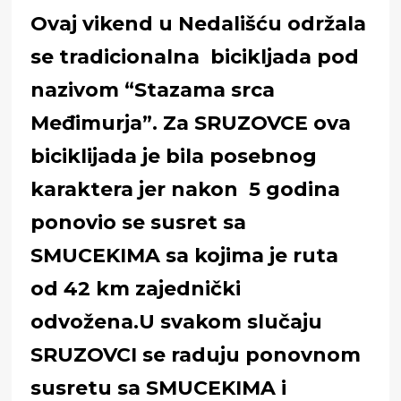
Ovaj vikend u Nedališću održala
se tradicionalna bicikljada pod
nazivom “Stazama srca
Međimurja”. Za SRUZOVCE ova
biciklijada je bila posebnog
karaktera jer nakon 5 godina
ponovio se susret sa
SMUCEKIMA sa kojima je ruta
od 42 km zajednički
odvožena.U svakom slučaju
SRUZOVCI se raduju ponovnom
susretu sa SMUCEKIMA i