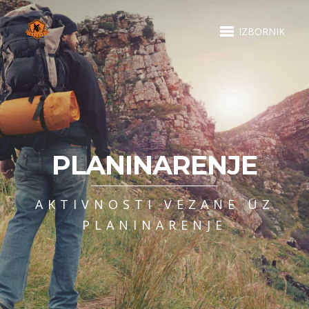
IZBORNIK
PLANINARENJE
AKTIVNOSTI VEZANE UZ
PLANINARENJE