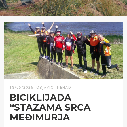
18/05/2026
OBJAVIO
NENAD
BICIKLIJADA
“STAZAMA SRCA
MEĐIMURJA