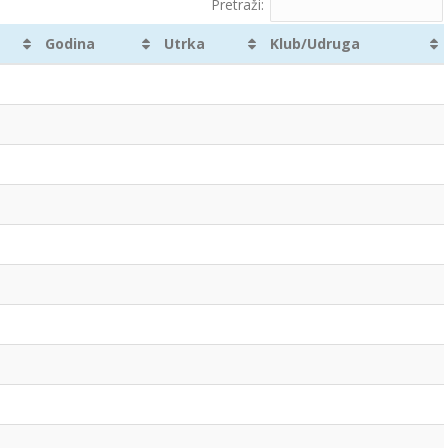
Pretraži:
Godina
Utrka
Klub/Udruga