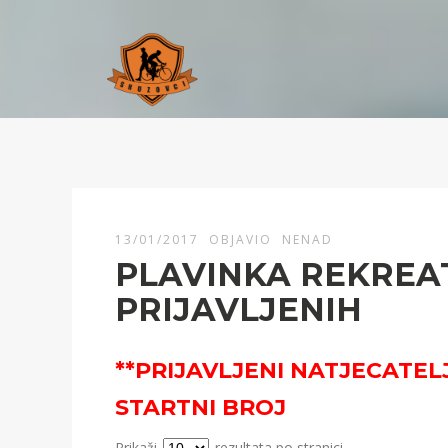
13/01/2017
OBJAVIO
NENAD
PLAVINKA REKREATI
PRIJAVLJENIH
**PRIJAVLJENI NATJECATEL
STARTNI BROJ
Prikaži
rezultata po stranici