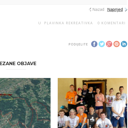
Nazad
Naprijed
U
PLAVINKA REKREATIVKA
0
KOMENTARI
PODIJELITE
EZANE OBJAVE