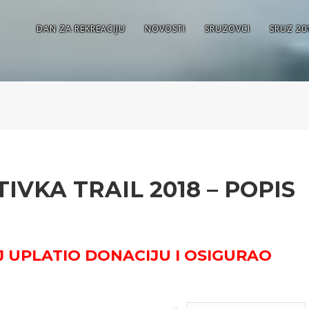
DAN ZA REKREACIJU
NOVOSTI
SRUZOVCI
SRUZ 20
VKA TRAIL 2018 – POPIS
J UPLATIO DONACIJU I OSIGURAO