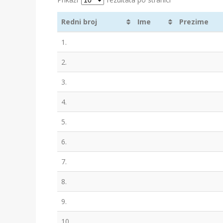
Redni broj
Ime
Prezime
1.
2.
3.
4.
5.
6.
7.
8.
9.
10.