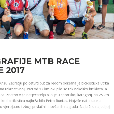
GRAFIJE MTB RACE
 2017
ižu Začretju po četvrti put za redom održana je biciklistička utrka
a rekreativnoj utrci od 12 km okupilo se tek nekoliko biciklista, a
ica. Znatno više natjecatelja bilo je u sportskoj kategoriji na 25 km
e kod biciklistica najbrža bila Petra Runtas. Najviše natjecatelja
lo vjerojatno i zbog privlačnih novčanih nagrada. Najbrži u najduljoj