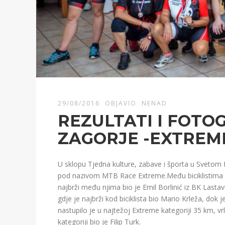
29/08/2016
OBJAVIO
NENAD
REZULTATI I FOTO
ZAGORJE -EXTREME
U sklopu Tjedna kulture, zabave i športa u Svetom Kr
pod nazivom MTB Race Ext
reme.Među biciklistima n
najbrži među njima bio je Emil Borlinić iz BK Lastav
gdje je najbrži kod biciklista bio Mario Krleža, dok j
nastupilo je u najtežoj Extreme kategoriji 35 km, vr
kategoriji bio je Filip Turk.