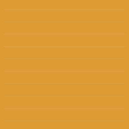
listopad 2025
(1)
rujan 2025
(1)
kolovoz 2025
(4)
srpanj 2025
(6)
lipanj 2025
(5)
svibanj 2025
(4)
travanj 2025
(4)
ožujak 2025
(2)
veljača 2025
(1)
siječanj 2025
(1)
prosinac 2024
(1)