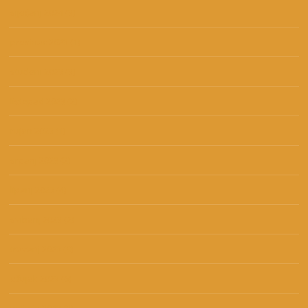
siječanj 2024
(3)
prosinac 2023
(1)
studeni 2023
(3)
listopad 2023
(2)
rujan 2023
(1)
srpanj 2023
(2)
lipanj 2023
(4)
svibanj 2023
(2)
travanj 2023
(9)
ožujak 2023
(6)
veljača 2023
(2)