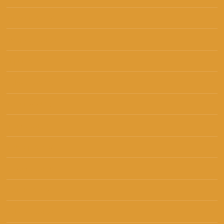
studeni 2024
(2)
listopad 2024
(2)
rujan 2024
(3)
kolovoz 2024
(5)
srpanj 2024
(1)
lipanj 2024
(9)
svibanj 2024
(6)
travanj 2024
(3)
ožujak 2024
(2)
veljača 2024
(2)