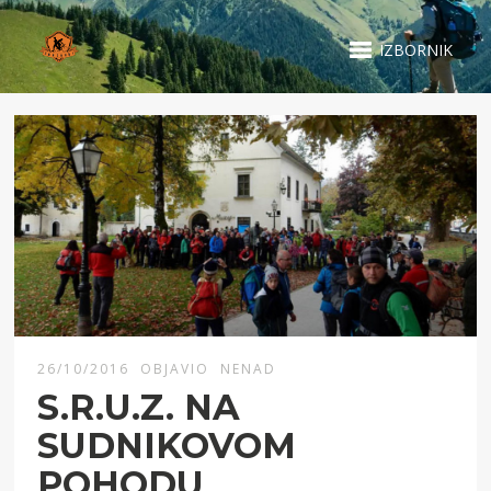
IZBORNIK
26/10/2016
OBJAVIO
NENAD
S.R.U.Z. NA
SUDNIKOVOM
POHODU