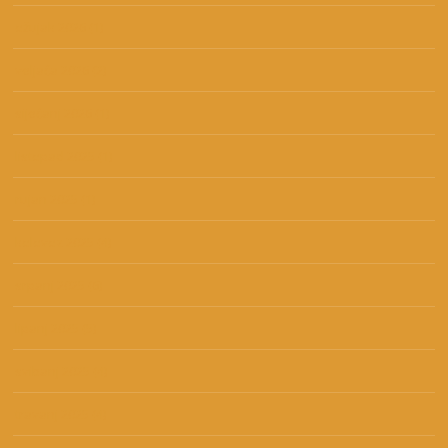
ožujak 2026
(1)
veljača 2026
(2)
siječanj 2026
(1)
listopad 2025
(1)
rujan 2025
(1)
kolovoz 2025
(4)
srpanj 2025
(6)
lipanj 2025
(5)
svibanj 2025
(4)
travanj 2025
(4)