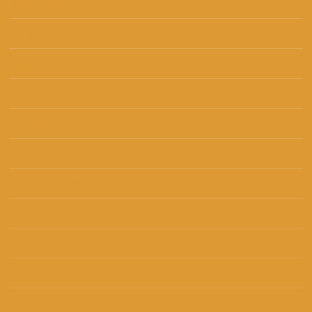
srpanj 2020
(1)
lipanj 2020
(4)
svibanj 2020
(1)
ožujak 2020
(1)
veljača 2020
(1)
siječanj 2020
(4)
prosinac 2019
(6)
studeni 2019
(1)
listopad 2019
(6)
rujan 2019
(4)
kolovoz 2019
(4)