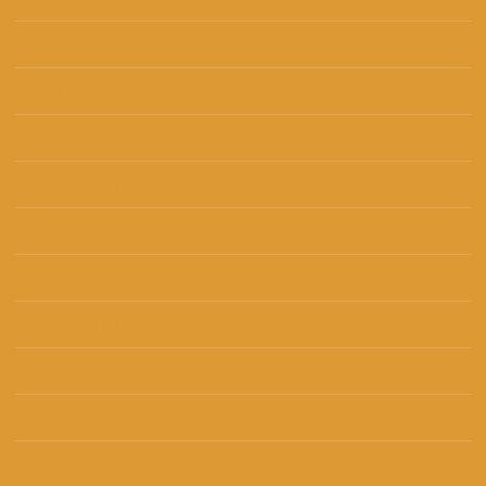
lipanj 2022
(10)
svibanj 2022
(4)
travanj 2022
(1)
ožujak 2022
(10)
veljača 2022
(4)
prosinac 2021
(4)
studeni 2021
(1)
listopad 2021
(4)
rujan 2021
(2)
kolovoz 2021
(2)