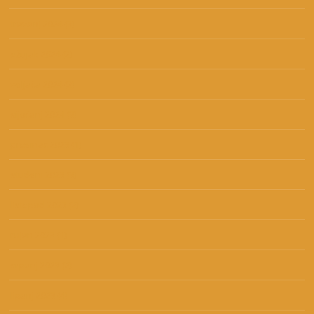
travanj 2024
(3)
ožujak 2024
(2)
veljača 2024
(2)
siječanj 2024
(3)
prosinac 2023
(1)
studeni 2023
(3)
listopad 2023
(2)
rujan 2023
(1)
srpanj 2023
(2)
lipanj 2023
(4)