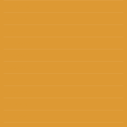
srpanj 2021
(6)
lipanj 2021
(6)
svibanj 2021
(7)
travanj 2021
(4)
ožujak 2021
(3)
veljača 2021
(1)
studeni 2020
(1)
listopad 2020
(2)
rujan 2020
(3)
kolovoz 2020
(3)