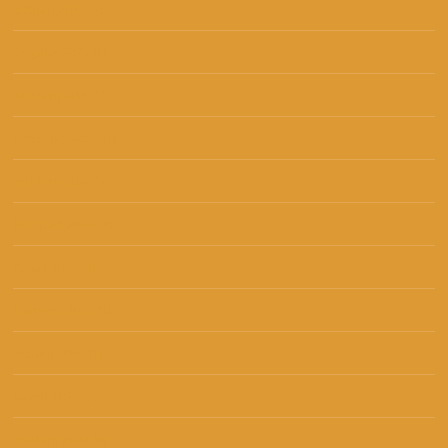
ožujak 2025
(2)
veljača 2025
(1)
siječanj 2025
(1)
prosinac 2024
(1)
studeni 2024
(2)
listopad 2024
(2)
rujan 2024
(3)
kolovoz 2024
(5)
srpanj 2024
(1)
lipanj 2024
(9)
svibanj 2024
(6)