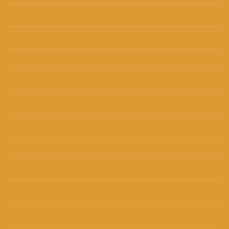
srpanj 2019
(5)
lipanj 2019
(6)
svibanj 2019
(4)
travanj 2019
(5)
ožujak 2019
(10)
veljača 2019
(2)
siječanj 2019
(5)
prosinac 2018
(6)
studeni 2018
(2)
listopad 2018
(7)