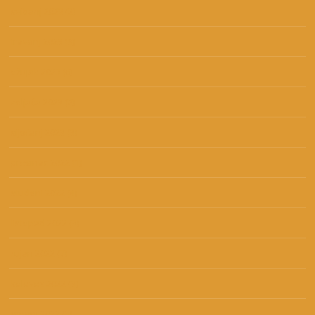
svibanj 2023
(2)
travanj 2023
(9)
ožujak 2023
(6)
veljača 2023
(2)
siječanj 2023
(3)
prosinac 2022
(1)
studeni 2022
(4)
listopad 2022
(3)
rujan 2022
(7)
kolovoz 2022
(3)
srpanj 2022
(5)