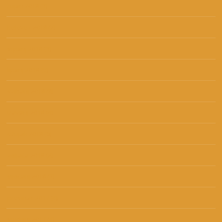
rujan 2018
(3)
kolovoz 2018
(2)
srpanj 2018
(3)
lipanj 2018
(5)
svibanj 2018
(8)
travanj 2018
(4)
ožujak 2018
(6)
veljača 2018
(2)
siječanj 2018
(3)
prosinac 2017
(4)
studeni 2017
(4)