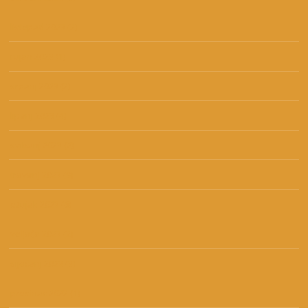
listopad 2023
(2)
rujan 2023
(1)
srpanj 2023
(2)
lipanj 2023
(4)
svibanj 2023
(2)
travanj 2023
(9)
ožujak 2023
(6)
veljača 2023
(2)
siječanj 2023
(3)
prosinac 2022
(1)