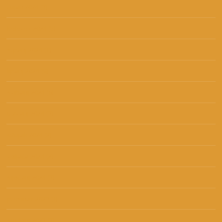
rujan 2024
(3)
kolovoz 2024
(5)
srpanj 2024
(1)
lipanj 2024
(9)
svibanj 2024
(6)
travanj 2024
(3)
ožujak 2024
(2)
veljača 2024
(2)
siječanj 2024
(3)
prosinac 2023
(1)
studeni 2023
(3)