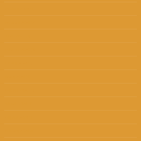
studeni 2020
(1)
listopad 2020
(2)
rujan 2020
(3)
kolovoz 2020
(3)
srpanj 2020
(1)
lipanj 2020
(4)
svibanj 2020
(1)
ožujak 2020
(1)
veljača 2020
(1)
siječanj 2020
(4)