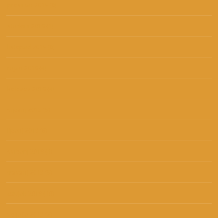
prosinac 2019
(6)
studeni 2019
(1)
listopad 2019
(6)
rujan 2019
(4)
kolovoz 2019
(4)
srpanj 2019
(5)
lipanj 2019
(6)
svibanj 2019
(4)
travanj 2019
(5)
ožujak 2019
(10)
veljača 2019
(2)