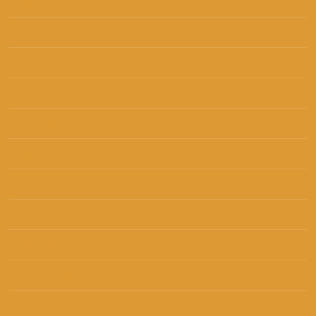
prosinac 2021
(4)
studeni 2021
(1)
listopad 2021
(4)
rujan 2021
(2)
kolovoz 2021
(2)
srpanj 2021
(6)
lipanj 2021
(6)
svibanj 2021
(7)
travanj 2021
(4)
ožujak 2021
(3)
veljača 2021
(1)