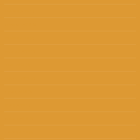
siječanj 2019
(5)
prosinac 2018
(6)
studeni 2018
(2)
listopad 2018
(7)
rujan 2018
(3)
kolovoz 2018
(2)
srpanj 2018
(3)
lipanj 2018
(5)
svibanj 2018
(8)
travanj 2018
(4)