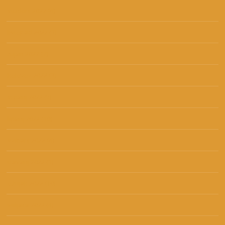
studeni 2022
(4)
listopad 2022
(3)
rujan 2022
(7)
kolovoz 2022
(3)
srpanj 2022
(5)
lipanj 2022
(10)
svibanj 2022
(4)
travanj 2022
(1)
ožujak 2022
(10)
veljača 2022
(4)