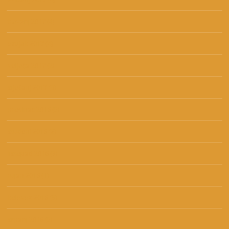
travanj 2017
(4)
ožujak 2017
(4)
veljača 2017
(2)
siječanj 2017
(3)
prosinac 2016
(5)
studeni 2016
(2)
listopad 2016
(3)
rujan 2016
(1)
kolovoz 2016
(5)
srpanj 2016
(5)