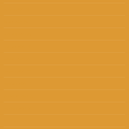
srpanj 2025
(6)
lipanj 2025
(5)
svibanj 2025
(4)
travanj 2025
(4)
ožujak 2025
(2)
veljača 2025
(1)
siječanj 2025
(1)
prosinac 2024
(1)
studeni 2024
(2)
listopad 2024
(2)