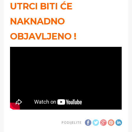
UTRCI BITI ĆE
NAKNADNO
OBJAVLJENO !
PODIJELITE