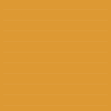
ožujak 2018
(6)
veljača 2018
(2)
siječanj 2018
(3)
prosinac 2017
(4)
studeni 2017
(4)
listopad 2017
(6)
rujan 2017
(6)
kolovoz 2017
(4)
srpanj 2017
(5)
lipanj 2017
(3)
svibanj 2017
(4)