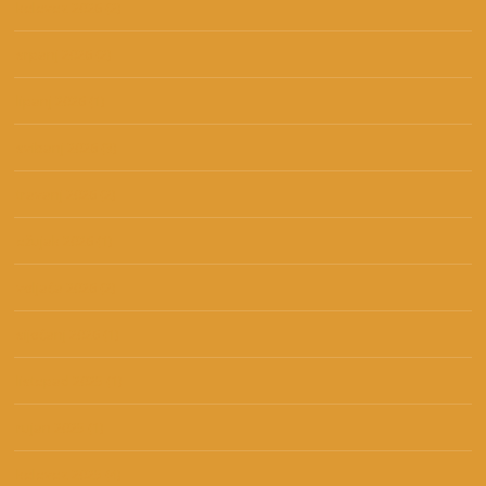
kolovoz 2026
(2)
srpanj 2026
(2)
lipanj 2026
(1)
svibanj 2026
(3)
travanj 2026
(2)
ožujak 2026
(1)
veljača 2026
(2)
siječanj 2026
(1)
listopad 2025
(1)
rujan 2025
(1)
kolovoz 2025
(4)