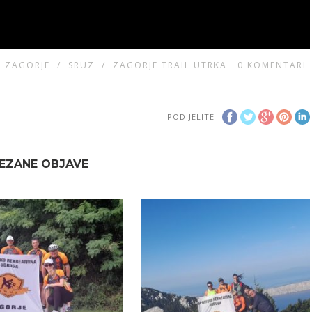
E ZAGORJE
/
SRUZ
/
ZAGORJE TRAIL UTRKA
0
KOMENTARI
PODIJELITE
EZANE OBJAVE