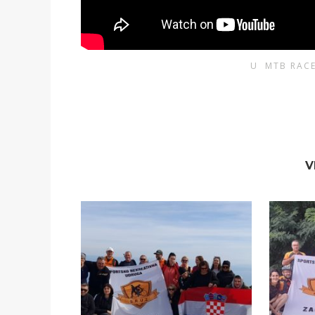
U
MTB RAC
V