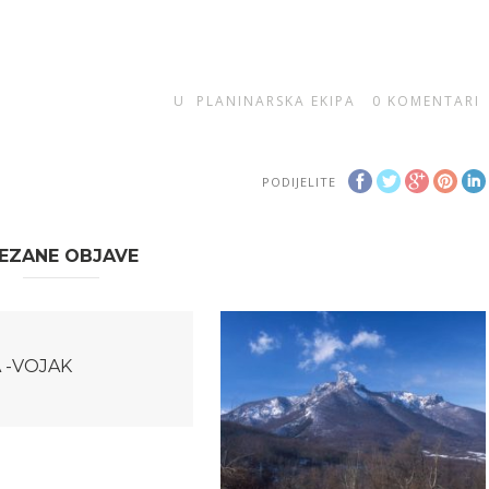
U
PLANINARSKA EKIPA
0
KOMENTARI
PODIJELITE
EZANE OBJAVE
 -VOJAK