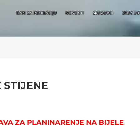
DAN ZA REKREACIJU
NOVOSTI
SRUZOVCI
SRUZ 20
 STIJENE
AVA ZA PLANINARENJE NA BIJELE