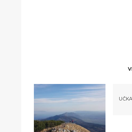
V
UČKA