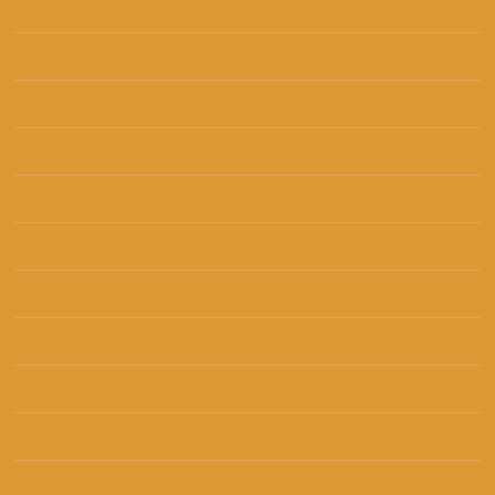
veljača 2024
(2)
siječanj 2024
(3)
prosinac 2023
(1)
studeni 2023
(3)
listopad 2023
(2)
rujan 2023
(1)
srpanj 2023
(2)
lipanj 2023
(4)
svibanj 2023
(2)
travanj 2023
(9)
ožujak 2023
(6)