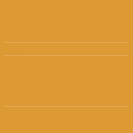
rujan 2016
(1)
kolovoz 2016
(5)
srpanj 2016
(5)
lipanj 2016
(4)
svibanj 2016
(1)
travanj 2016
(2)
ožujak 2016
(6)
veljača 2016
(12)
siječanj 2016
(5)
prosinac 2015
(5)