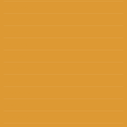
prosinac 2024
(1)
studeni 2024
(2)
listopad 2024
(2)
rujan 2024
(3)
kolovoz 2024
(5)
srpanj 2024
(1)
lipanj 2024
(9)
svibanj 2024
(6)
travanj 2024
(3)
ožujak 2024
(2)