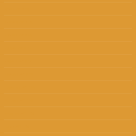
lipanj 2018
(5)
svibanj 2018
(8)
travanj 2018
(4)
ožujak 2018
(6)
veljača 2018
(2)
siječanj 2018
(3)
prosinac 2017
(4)
studeni 2017
(4)
listopad 2017
(6)
rujan 2017
(6)