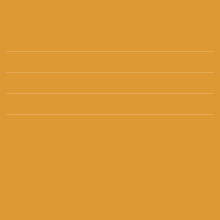
travanj 2021
(4)
ožujak 2021
(3)
veljača 2021
(1)
studeni 2020
(1)
listopad 2020
(2)
rujan 2020
(3)
kolovoz 2020
(3)
srpanj 2020
(1)
lipanj 2020
(4)
svibanj 2020
(1)