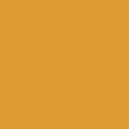
studeni 2015
(3)
listopad 2015
(6)
rujan 2015
(7)
kolovoz 2015
(1)
srpanj 2015
(4)
lipanj 2015
(7)
svibanj 2015
(3)
travanj 2015
(5)
ožujak 2015
(4)
veljača 2015
(1)