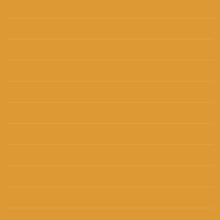
travanj 2022
(1)
ožujak 2022
(10)
veljača 2022
(4)
prosinac 2021
(4)
studeni 2021
(1)
listopad 2021
(4)
rujan 2021
(2)
kolovoz 2021
(2)
srpanj 2021
(6)
lipanj 2021
(6)
svibanj 2021
(7)