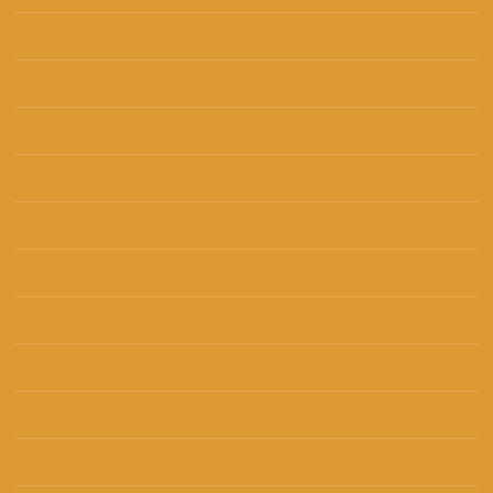
veljača 2023
(2)
siječanj 2023
(3)
prosinac 2022
(1)
studeni 2022
(4)
listopad 2022
(3)
rujan 2022
(7)
kolovoz 2022
(3)
srpanj 2022
(5)
lipanj 2022
(10)
svibanj 2022
(4)