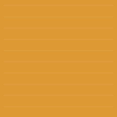
siječanj 2015
(1)
prosinac 2014
(2)
listopad 2014
(1)
rujan 2014
(8)
kolovoz 2014
(3)
srpanj 2014
(1)
lipanj 2014
(6)
svibanj 2014
(3)
travanj 2014
(2)
ožujak 2014
(2)
veljača 2014
(1)