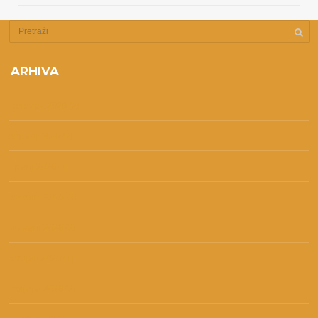
ARHIVA
kolovoz 2026
(2)
srpanj 2026
(2)
lipanj 2026
(1)
svibanj 2026
(3)
travanj 2026
(2)
ožujak 2026
(1)
veljača 2026
(2)