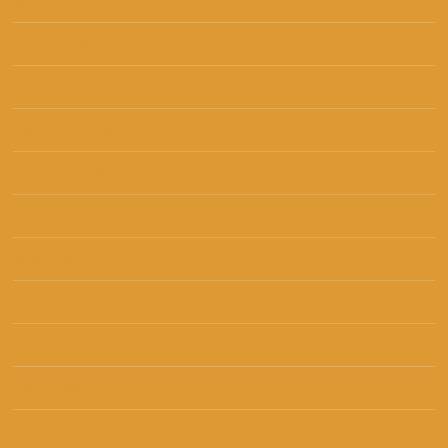
siječanj 2026
(1)
listopad 2025
(1)
rujan 2025
(1)
kolovoz 2025
(4)
srpanj 2025
(6)
lipanj 2025
(5)
svibanj 2025
(4)
travanj 2025
(4)
ožujak 2025
(2)
veljača 2025
(1)
siječanj 2025
(1)