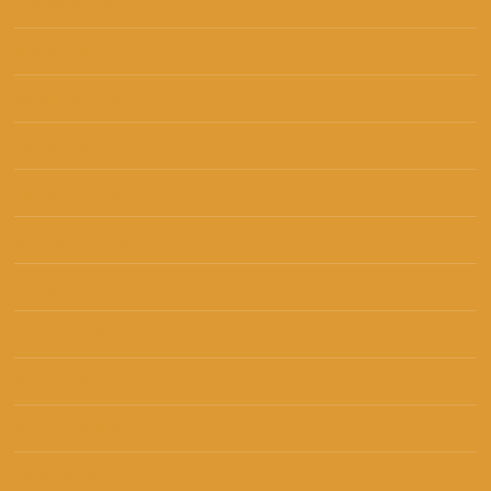
svibanj 2019
(4)
travanj 2019
(5)
ožujak 2019
(10)
veljača 2019
(2)
siječanj 2019
(5)
prosinac 2018
(6)
studeni 2018
(2)
listopad 2018
(7)
rujan 2018
(3)
kolovoz 2018
(2)
srpanj 2018
(3)