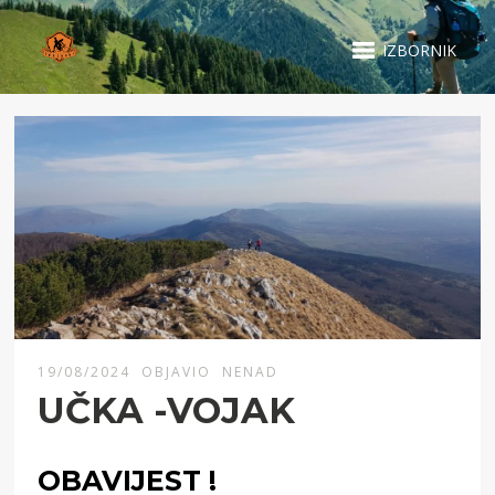
IZBORNIK
19/08/2024
OBJAVIO
NENAD
UČKA -VOJAK
OBAVIJEST !