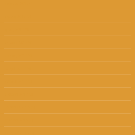
kolovoz 2017
(4)
srpanj 2017
(5)
lipanj 2017
(3)
svibanj 2017
(4)
travanj 2017
(4)
ožujak 2017
(4)
veljača 2017
(2)
siječanj 2017
(3)
prosinac 2016
(5)
studeni 2016
(2)
listopad 2016
(3)