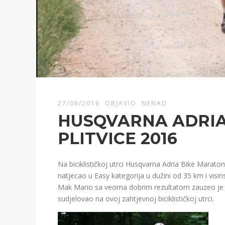
27/06/2016
OBJAVIO
NENAD
HUSQVARNA ADRIA
PLITVICE 2016
Na biciklističkoj utrci Husqvarna Adria Bike Maraton
natjecao u Easy kategorija u dužini od 35 km i visin
Mak Mario sa veoma dobrim rezultatom zauzeo je odl
sudjelovao na ovoj zahtjevnoj biciklističkoj utrci.