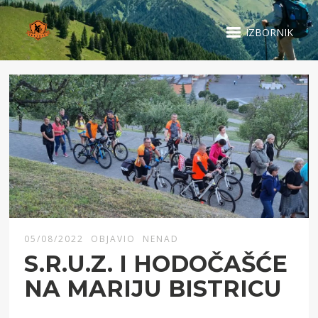
IZBORNIK
05/08/2022
OBJAVIO
NENAD
S.R.U.Z. I HODOČAŠĆE
NA MARIJU BISTRICU